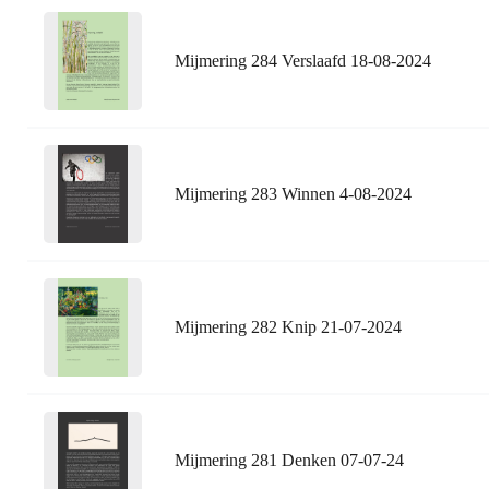
Mijmering 284 Verslaafd 18-08-2024
Mijmering 283 Winnen 4-08-2024
Mijmering 282 Knip 21-07-2024
Mijmering 281 Denken 07-07-24