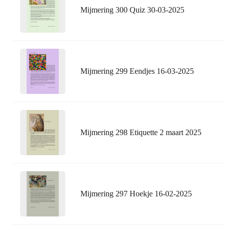
Mijmering 300 Quiz 30-03-2025
Mijmering 299 Eendjes 16-03-2025
Mijmering 298 Etiquette 2 maart 2025
Mijmering 297 Hoekje 16-02-2025