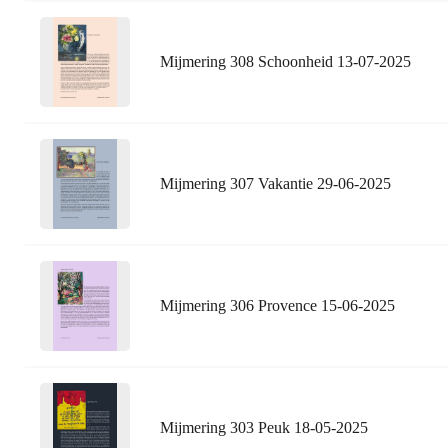
Mijmering 308 Schoonheid 13-07-2025
Mijmering 307 Vakantie 29-06-2025
Mijmering 306 Provence 15-06-2025
Mijmering 303 Peuk 18-05-2025